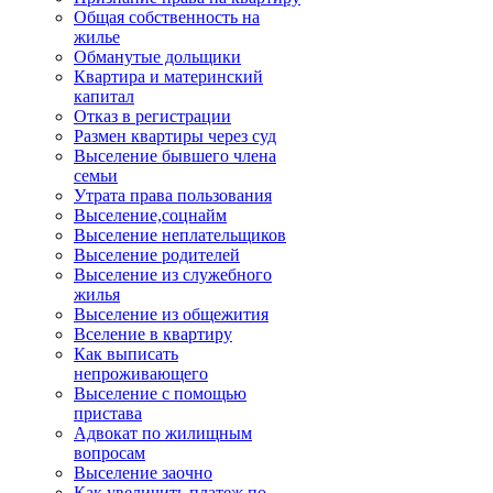
Общая собственность на
жилье
Обманутые дольщики
Квартира и материнский
капитал
Отказ в регистрации
Размен квартиры через суд
Выселение бывшего члена
семьи
Утрата права пользования
Выселение,соцнайм
Выселение неплательщиков
Выселение родителей
Выселение из служебного
жилья
Выселение из общежития
Вселение в квартиру
Как выписать
непроживающего
Выселение с помощью
пристава
Адвокат по жилищным
вопросам
Выселение заочно
Как увеличить платеж по