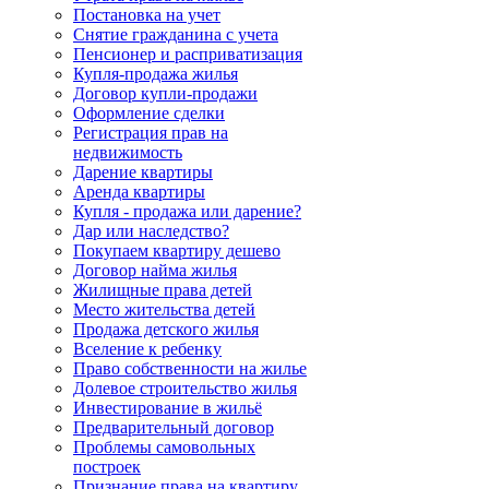
Постановка на учет
Снятие гражданина с учета
Пенсионер и расприватизация
Купля-продажа жилья
Договор купли-продажи
Оформление сделки
Регистрация прав на
недвижимость
Дарение квартиры
Аренда квартиры
Купля - продажа или дарение?
Дар или наследство?
Покупаем квартиру дешево
Договор найма жилья
Жилищные права детей
Место жительства детей
Продажа детского жилья
Вселение к ребенку
Право собственности на жилье
Долевое строительство жилья
Инвестирование в жильё
Предварительный договор
Проблемы самовольных
построек
Признание права на квартиру