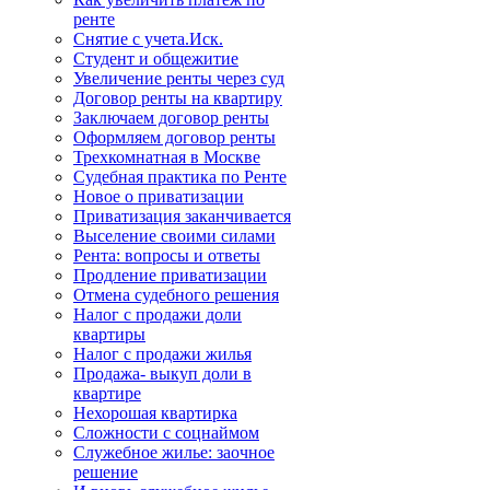
ренте
Снятие с учета.Иск.
Студент и общежитие
Увеличение ренты через суд
Договор ренты на квартиру
Заключаем договор ренты
Оформляем договор ренты
Трехкомнатная в Москве
Судебная практика по Ренте
Новое о приватизации
Приватизация заканчивается
Выселение своими силами
Рента: вопросы и ответы
Продление приватизации
Отмена судебного решения
Налог с продажи доли
квартиры
Налог с продажи жилья
Продажа- выкуп доли в
квартире
Нехорошая квартирка
Сложности с соцнаймом
Служебное жилье: заочное
решение