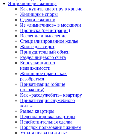
Энциклопедия жилища
Как купить квартиру в кризис
Жилищные споры
Сделки с жильем
Из «лимитчиков» в москвичи
Прописка (регистрация)
Вселение и выселение
Специализированное жилье
Жилье для сирот
Принудительный обмен
Раздел лицевого счета
Консультации по
недвижимости
Жилищное право - как
разобраться
Приватизация (общие
положения)
Как «расслужебить» квартиру
Приватизация служебного
жилья
Раздел квартиры
Перепланировка квартиры
Недействительная сделка
Порядок пользования жильем
Утрата права на жилье