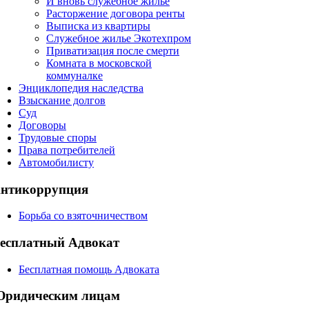
И вновь служебное жилье
Расторжение договора ренты
Выписка из квартиры
Служебное жилье Экотехпром
Приватизация после смерти
Комната в московской
коммуналке
Энциклопедия наследства
Взыскание долгов
Суд
Договоры
Трудовые споры
Права потребителей
Автомобилисту
нтикоррупция
Борьба со взяточничеством
есплатный Адвокат
Бесплатная помощь Адвоката
ридическим лицам